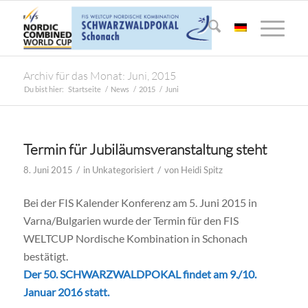
Archiv für das Monat: Juni, 2015
Du bist hier:
Startseite
/
News
/
2015
/
Juni
Termin für Jubiläumsveranstaltung steht
/
/
8. Juni 2015
in
Unkategorisiert
von
Heidi Spitz
Bei der FIS Kalender Konferenz am 5. Juni 2015 in
Varna/Bulgarien wurde der Termin für den FIS
WELTCUP Nordische Kombination in Schonach
bestätigt.
Der 50. SCHWARZWALDPOKAL findet am 9./10.
Januar 2016 statt.