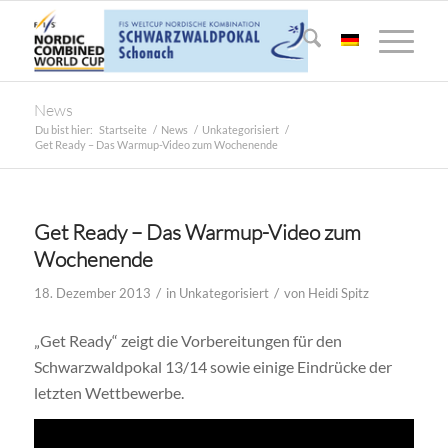
News
Du bist hier:
Startseite
/
News
/
Unkategorisiert
/
Get Ready – Das Warmup-Video zum Wochenende
Get Ready – Das Warmup-Video zum
Wochenende
/
/
18. Dezember 2013
in
Unkategorisiert
von
Heidi Spitz
„Get Ready“ zeigt die Vorbereitungen für den
Schwarzwaldpokal 13/14 sowie einige Eindrücke der
letzten Wettbewerbe.