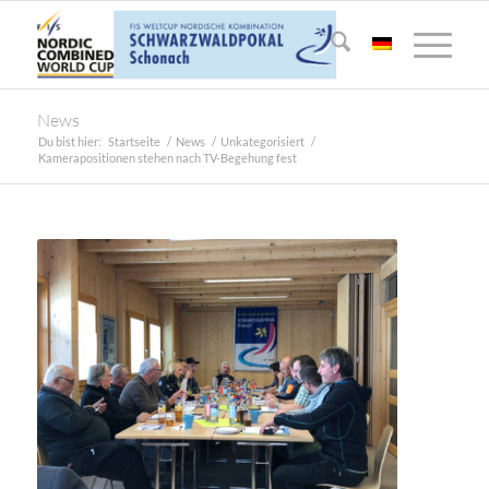
News
Du bist hier:
Startseite
/
News
/
Unkategorisiert
/
Kamerapositionen stehen nach TV-Begehung fest