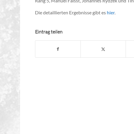
Rang 5, Manuel Faisst, Johannes Rydzek und Tin
Die detaillierten Ergebnisse gibt es
hier
.
Eintrag teilen