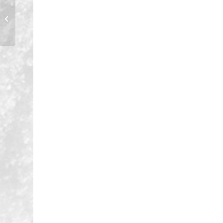
Deutsche mit guter Ausgangslage
beim Langlauf