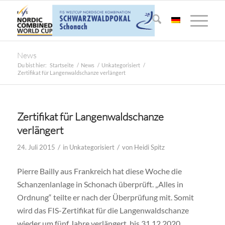
News
Du bist hier:
Startseite
/
News
/
Unkategorisiert
/
Zertifikat für Langenwaldschanze verlängert
Zertifikat für Langenwaldschanze
verlängert
/
/
24. Juli 2015
in
Unkategorisiert
von
Heidi Spitz
Pierre Bailly aus Frankreich hat diese Woche die
Schanzenlanlage in Schonach überprüft. „Alles in
Ordnung“ teilte er nach der Überprüfung mit. Somit
wird das FIS-Zertifikat für die Langenwaldschanze
wieder um fünf Jahre verlängert, bis 31.12.2020.