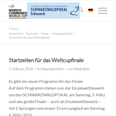
News
Du bist hier:
Startseite
/
News
/
Unkategorisiert
/
Startzeiten für das Weltcupfinale
Startzeiten für das Weltcupfinale
/
/
2. Februar 2016
in
Unkategorisiert
von
Heidi Spitz
Es gibt ein neues Programm für das Finale.
Auf dem Programm stehen nun der Einzelwettbewerb
um den SCHWARZWALDPOKAL am Samstag, 5. März
und das große Finale – auch als Einzelwettbewerb –
mit 2 Sprüngen und einem 15 km Langlauf am Sonntag
6. März 2016.