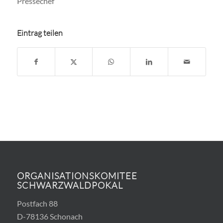
Pressechef
Eintrag teilen
ORGANISATIONSKOMITEE
SCHWARZWALDPOKAL
Postfach 88
D-78136 Schonach