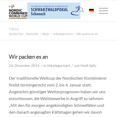
News
Du bist hier:
Startseite
/
News
/
Unkategorisiert
/
Wir packen es an
Wir packen es an
/
/
26. Dezember 2014
in
Unkategorisiert
von
Heidi Spitz
Der traditionelle Weltcup der Nordischen Kombinierer
findet termingerecht vom 2. bis 4. Januar statt.
Angesichts günstiger Wetterprognosen haben wir uns
entschlossen, die Wettbewerbe in Angriff zu nehmen.
„Mit den für morgen angekündigten Schneefällen und
den danach angesagten Kältetagen gehen wir davon